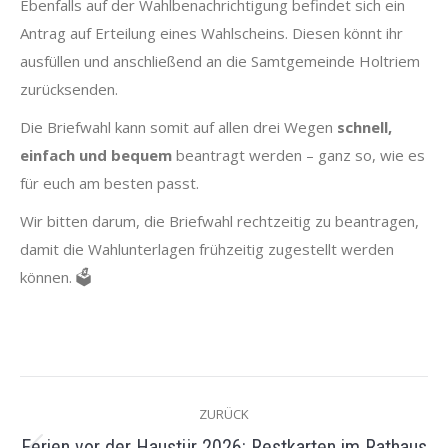
Ebenfalls auf der Wahlbenachrichtigung befindet sich ein
Antrag auf Erteilung eines Wahlscheins. Diesen könnt ihr
ausfüllen und anschließend an die Samtgemeinde Holtriem
zurücksenden.
Die Briefwahl kann somit auf allen drei Wegen
schnell,
einfach und bequem
beantragt werden – ganz so, wie es
für euch am besten passt.
Wir bitten darum, die Briefwahl rechtzeitig zu beantragen,
damit die Wahlunterlagen frühzeitig zugestellt werden
können. 🗳️
KOMMENTARNAVIGATION
ZURÜCK
Ferien vor der Haustür 2026: Restkarten im Rathaus