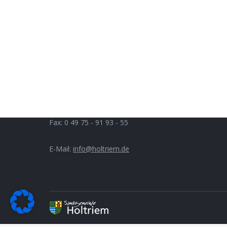
Samtgemeinde Holtriem
Öffnu
Auricher Straße 9
Mo. bis 
D 26556 Westerholt
Di.:
14.3
Do.:
14.
Telefon: 0 49 75 - 91 93 - 0
Fax: 0 49 75 - 91 93 - 55
E-Mail:
info@holtriem.de