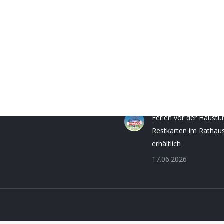
ngszeiten
Neuigkeiten
Fr.:
8.30 - 12.00 Uhr
Briefwahl einfach und
0 - 16.00 Uhr
bequem beantragen
30 - 16.00 Uhr
06.08.2026
Ferien vor der Haustü
Restkarten im Rathau
erhältlich
17.06.2026