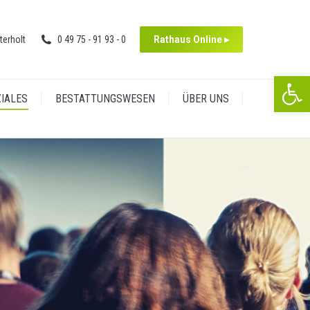
in
page
new
opens
terholt
0 49 75 - 91 93 - 0
Rathaus Online ▸
window
in
new
We
window
ZIALES
BESTATTUNGSWESEN
ÜBER UNS