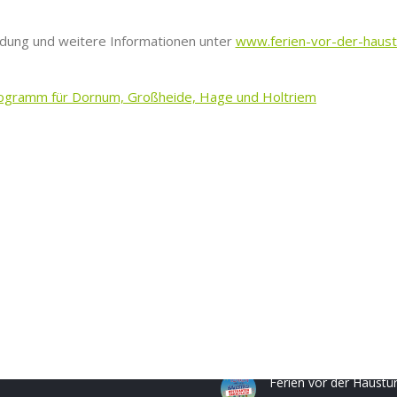
dung und weitere Informationen unter
www.ferien-vor-der-haust
programm für Dornum, Großheide, Hage und Holtriem
ngszeiten
Neuigkeiten
Fr.:
8.30 - 12.00 Uhr
Briefwahl einfach und
0 - 16.00 Uhr
bequem beantragen
30 - 16.00 Uhr
06.08.2026
Ferien vor der Haustü