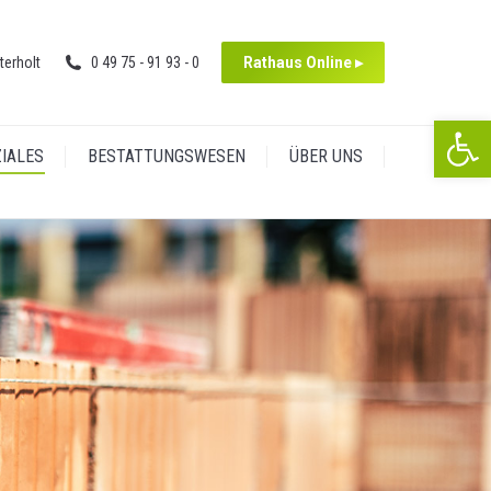
in
page
new
opens
terholt
0 49 75 - 91 93 - 0
Rathaus Online ▸
window
in
new
We
window
ZIALES
BESTATTUNGSWESEN
ÜBER UNS