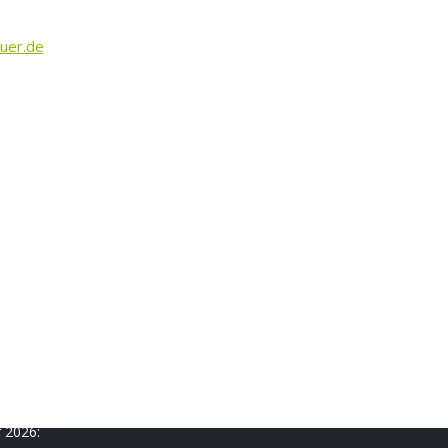
uer.de
r 2026: