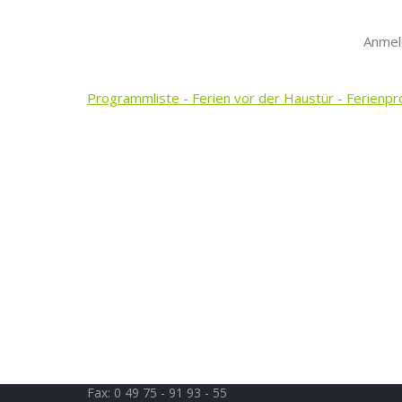
Anmel
Programmliste - Ferien vor der Haustür - Ferien
Samtgemeinde Holtriem
Öffnu
Auricher Straße 9
Mo. bis 
D 26556 Westerholt
Di.:
14.3
Do.:
14.
Telefon: 0 49 75 - 91 93 - 0
Fax: 0 49 75 - 91 93 - 55