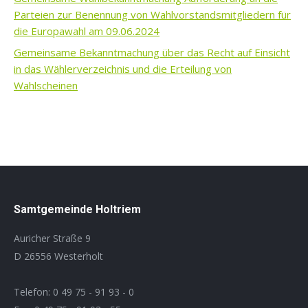
Parteien zur Benennung von Wahlvorstandsmitgliedern für
die Europawahl am 09.06.2024
Gemeinsame Bekanntmachung über das Recht auf Einsicht
in das Wählerverzeichnis und die Erteilung von
Wahlscheinen
Samtgemeinde Holtriem
Auricher Straße 9
D 26556 Westerholt
Telefon: 0 49 75 - 91 93 - 0