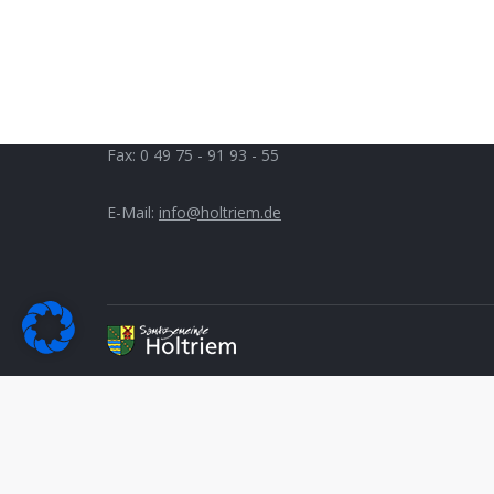
Auricher Straße 9
Mo. bis 
D 26556 Westerholt
Di.:
14.3
Do.:
14.
Telefon: 0 49 75 - 91 93 - 0
Fax: 0 49 75 - 91 93 - 55
E-Mail:
info@holtriem.de