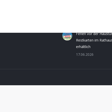
Fr.:
8.30 - 12.00 Uhr
Briefwahl einfach und
0 - 16.00 Uhr
bequem beantragen
30 - 16.00 Uhr
06.08.2026
Ferien vor der Haustü
Restkarten im Rathau
erhältlich
17.06.2026