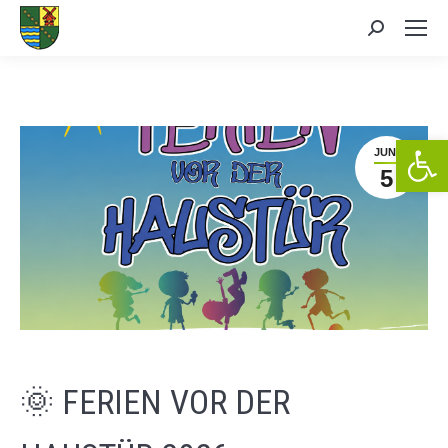
Search:
We
JUNI
5
🌞 FERIEN VOR DER