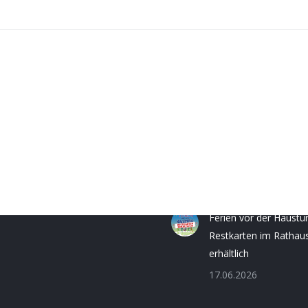
Nächster
Beitrag:
ngszeiten
Neuigkeiten
Fr.:
8.30 - 12.00 Uhr
Briefwahl einfach und
0 - 16.00 Uhr
bequem beantragen
30 - 16.00 Uhr
06.08.2026
Ferien vor der Haustü
Restkarten im Rathau
erhältlich
17.06.2026