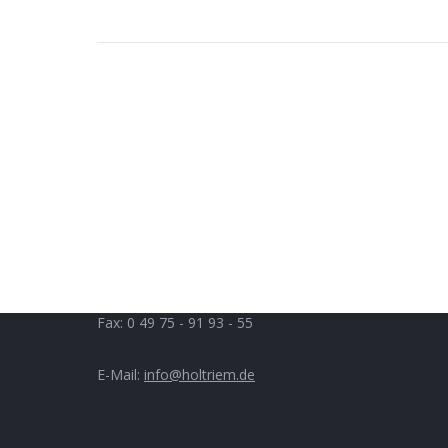
Samtgemeinde Holtriem
Öffnu
Auricher Straße 9
Mo. bis 
D 26556 Westerholt
Di.:
14.3
Do.:
14.
Telefon: 0 49 75 - 91 93 - 0
Fax: 0 49 75 - 91 93 - 55
E-Mail:
info@holtriem.de