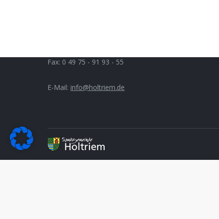
Auricher Straße 9
Mo. bis 
D 26556 Westerholt
Di.:
14.3
Do.:
14.
Telefon: 0 49 75 - 91 93 - 0
Fax: 0 49 75 - 91 93 - 55
E-Mail:
info@holtriem.de