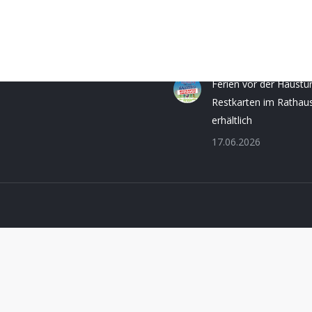
Fr.:
8.30 - 12.00 Uhr
Briefwahl einfach und
0 - 16.00 Uhr
bequem beantragen
30 - 16.00 Uhr
06.08.2026
Ferien vor der Haustü
Restkarten im Rathau
erhältlich
17.06.2026