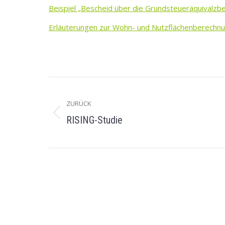
Beispiel „Bescheid über die Grundsteueräquivalzb
Erläuterungen zur Wohn- und Nutzflächenberechn
KOMMENTARNAVIGATIO
ZURÜCK
RISING-Studie
Vorheriger
Beitrag:
Samtgemeinde Holtriem
Öffnu