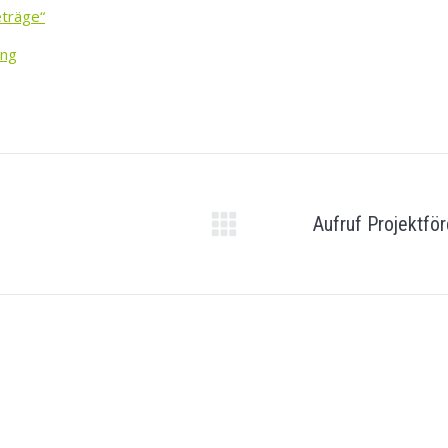
eträge“
ung
N
Aufruf Projektf
Nächster
Beitrag:
ngszeiten
Neuigkeiten